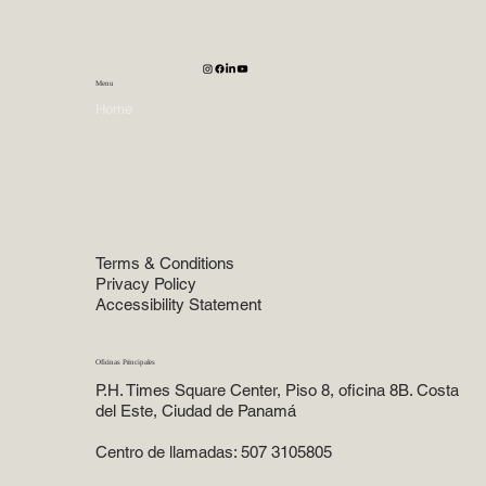
Menu
Home
Areas de Práctica
Recursos Digitales
Servicios Especiales
Acerca
Abogados
Reviews
Blog
Terms & Conditions
Privacy Policy
Accessibility Statement
Oficinas Principales
P.H. Times Square Center, Piso 8, oficina 8B. Costa
del Este, Ciudad de Panamá
Centro de llamadas: 507 3105805