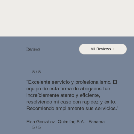
All Reviews
Reviews
5 / 5
“Excelente servicio y profesionalismo. El
equipo de esta firma de abogados fue
increíblemente atento y eficiente,
resolviendo mi caso con rapidez y éxito.
Recomiendo ampliamente sus servicios.”
Elsa González- Quimifar, S.A.
Panama
5 / 5