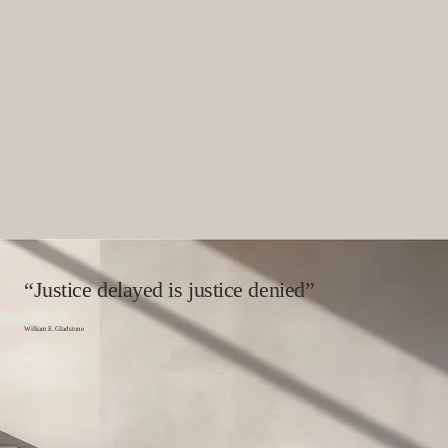
“Justice delayed is justice denied”
William E. Gladstone