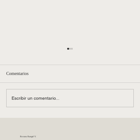
Comentarios
Escribir un comentario...
Cómo evitar estafas al vender una finca o
propiedad en Panamá
Roxana Rangel V.