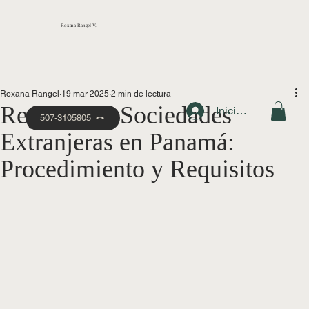
Roxana Rangel V.
Roxana Rangel
19 mar 2025
2 min de lectura
Registro de Sociedades
Iniciar sesión
507-3105805
Extranjeras en Panamá:
Procedimiento y Requisitos