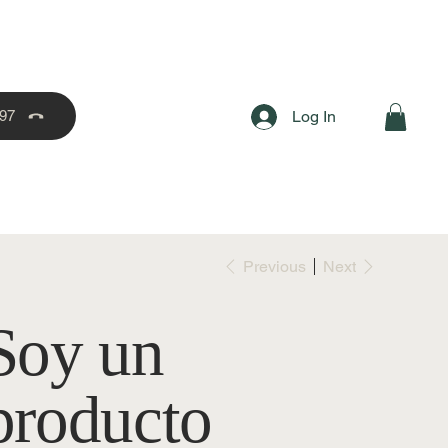
97
Log In
Previous
Next
Soy un
producto