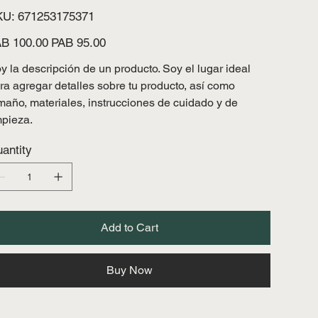
SKU
KU:
671253175371
671253175371
inal
Sale
B 100.00
PAB 95.00
e
price
y la descripción de un producto. Soy el lugar ideal
ra agregar detalles sobre tu producto, así como
maño, materiales, instrucciones de cuidado y de
mpieza.
antity
Add to Cart
Buy Now