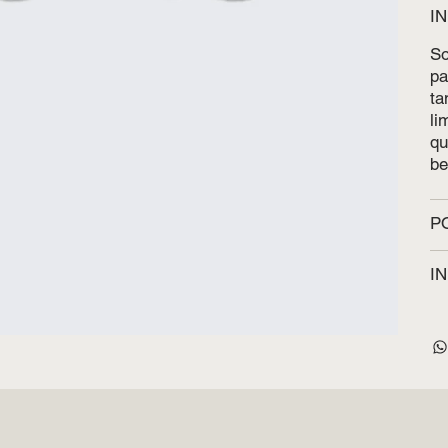
I
So
pa
ta
li
qu
be
P
I