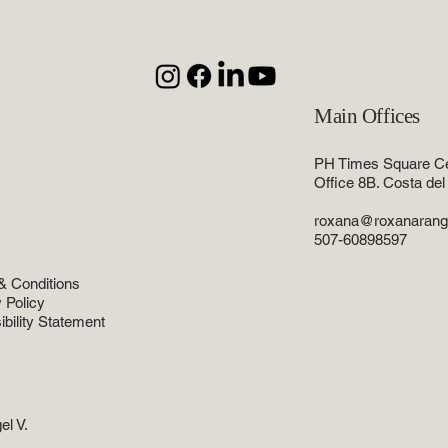
u
Main Offices
PH Times Square Cen
e areas
Office 8B. Costa de
rs
ws
roxana@roxanarang
rces
507-60898597
& Conditions
 Policy
bility Statement
l V.