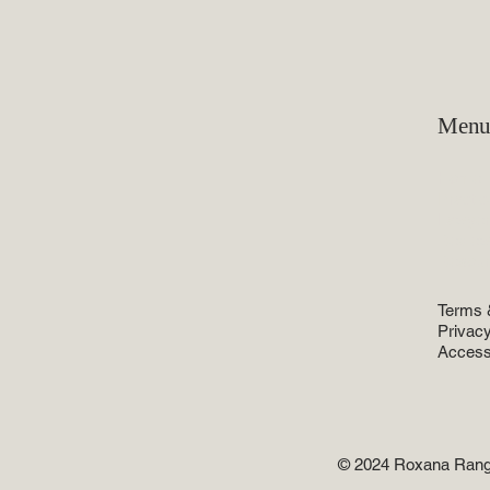
Men
Home
Practic
Lawye
Revie
Resou
Terms 
Privacy
Accessi
© 2024 Roxana Range